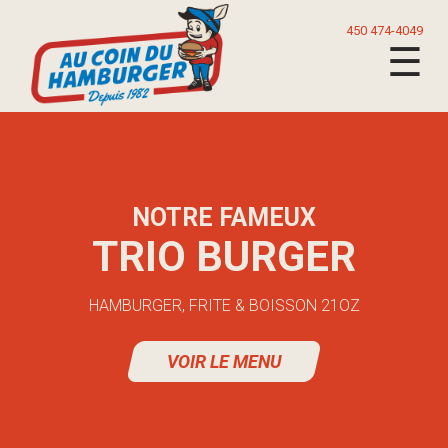
450 474-4049
☰
NOTRE FAMEUX
TRIO BURGER
HAMBURGER, FRITE & BOISSON 21OZ
VOIR LE MENU