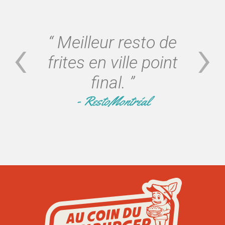
Meilleur resto de
frites en ville point
final.
RestoMontréal